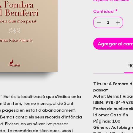
Cantidad
*
Agregar al carr
F
Título: A l'ombra d
passat
Est és la localització que s'indica en la
Autor: Bernat Ribas
ISBN: 978-84-943
’en Beniferri, terme municipal de Sant
Fecha de publicac
sa pagesa en estat d'abandonament.
Idioma: Catalán
 Bernat conta els seus records d'infància
Páginas: 100
d'Eivissa, on va néixer i va passar
Género: Autobiogr
da; fa memòria de tècniques, usos i