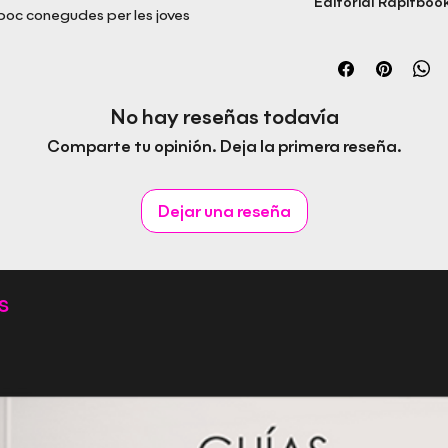
Editorial Rapitbook
poc conegudes per les joves
No hay reseñas todavía
Comparte tu opinión. Deja la primera reseña.
Dejar una reseña
s