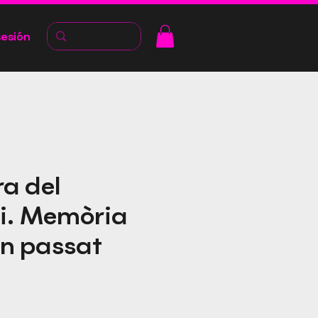
sesión
ra del
ri. Memòria
n passat