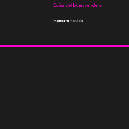
Guías del buen sendero
Precio
20,00 €
Impuesto incluido