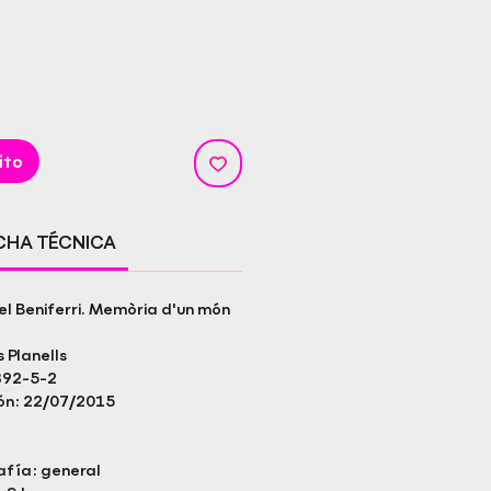
ito
ICHA TÉCNICA
el Beniferri. Memòria d'un món
 Planells
892-5-2
ión: 22/07/2015
afía: general