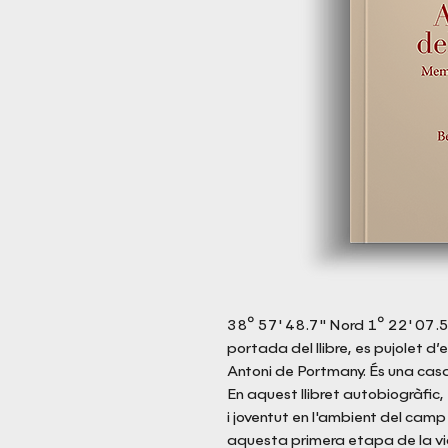
38º 57' 48.7" Nord 1º 22' 07.5" 
portada del llibre, es pujolet d
Antoni de Portmany. És una ca
En aquest llibret autobiogràfic,
i joventut en l'ambient del camp 
aquesta primera etapa de la vi