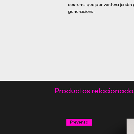
costums que per ventura ja són 
generacions.
Productos relacionado
Preventa