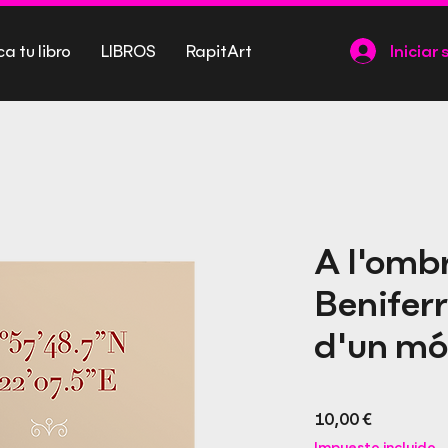
ca tu libro
LIBROS
RapitArt
Iniciar 
A l'omb
Benifer
d'un mó
Precio
10,00 €
Impuesto incluido