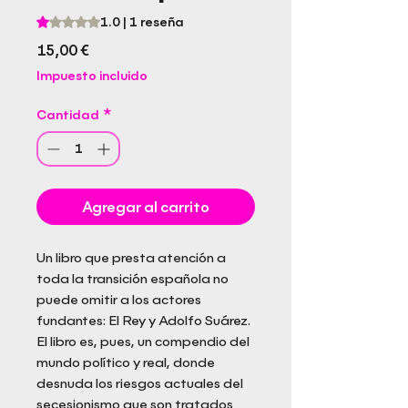
Según 1 reseña, la calificación es de 1.0 de 5 estrellas
1.0 | 1 reseña
Precio
15,00 €
Impuesto incluido
Cantidad
*
Agregar al carrito
Un libro que presta atención a
toda la transición española no
puede omitir a los actores
fundantes: El Rey y Adolfo Suárez.
El libro es, pues, un compendio del
mundo político y real, donde
desnuda los riesgos actuales del
secesionismo que son tratados