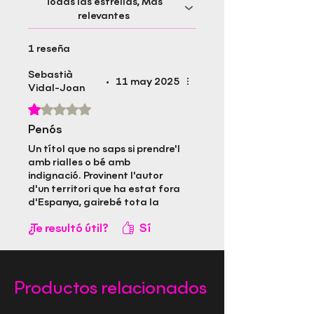
Todas las estrellas, Más
relevantes
1 reseña
Sebastià
•
11 may 2025
Vidal-Joan
Obtuvo 1 de 5 estrellas.
Penós
Un títol que no saps si prendre'l
amb rialles o bé amb
indignació. Provinent l'autor
d'un territori que ha estat fora
d'Espanya, gairebé tota la
vida. No cal llegir-lo per veure
¿Te resultó útil?
Sí
que Espanya l'ha recompensat
amb escreix. El colonialisme
seguirà mentre hi hagi gent
com n'Huguet.
Productos relacionados