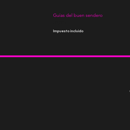
Guías del buen sendero
Precio
20,00 €
Impuesto incluido