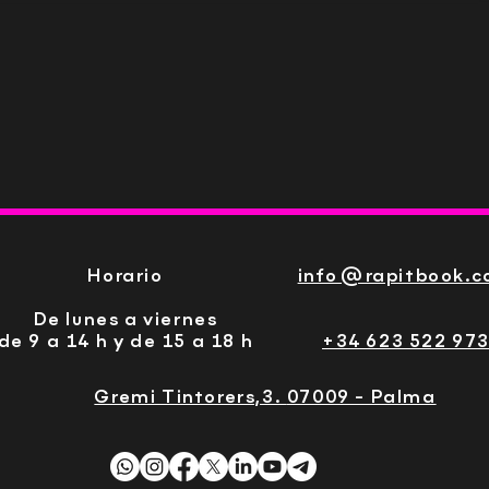
Vista rápida
Horario
info@rapitbook.
De lunes a viernes
de 9 a 14 h y de 15 a 18 h
+34 623 522 97
Gremi Tintorers,3.
07009 - Palma