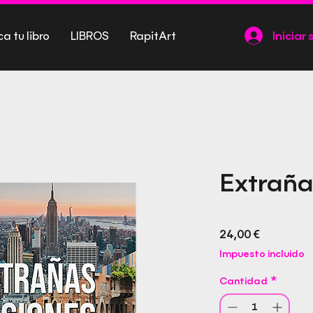
ca tu libro
LIBROS
RapitArt
Iniciar 
Extraña
Precio
24,00 €
Impuesto incluido
Cantidad
*