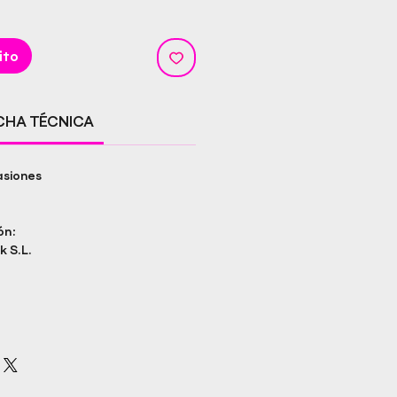
ito
ICHA TÉCNICA
asiones
ón:
k S.L.