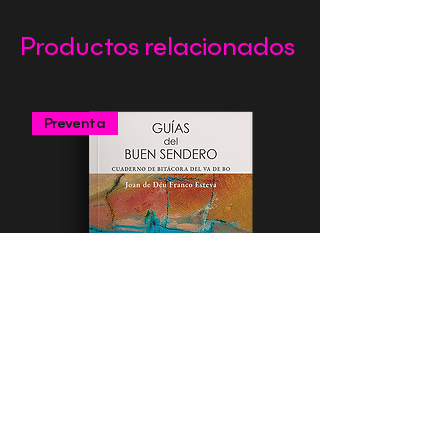
Productos relacionados
Preventa
Guías del buen sendero
Heal and Empower Yo
Precio
Precio
20,00 €
9,99 €