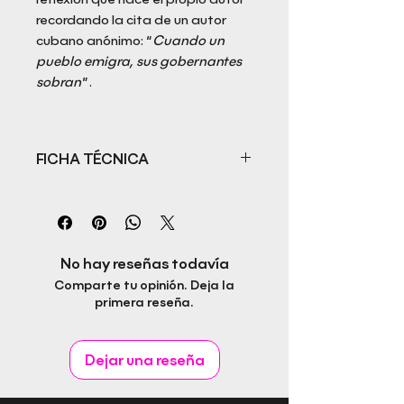
recordando la cita de un autor
cubano anónimo: “
Cuando un
pueblo emigra, sus gobernantes
sobran
”.
FICHA TÉCNICA
Título: Kamikazes del Caribe.
Sueños de Libertad
Autor: Gilberto J. Barciela
ISBN:
No hay reseñas todavía
Fecha de publicación:
Comparte tu opinión. Deja la
Editorial: Rapitbook S.L.
primera reseña.
Idioma:
Páginas:
Género:
Dejar una reseña