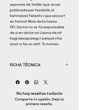
espurnes de thriller que va ser
publicada per facsímils al
Setmanari Felanitx i que ara surt
en format llibre de butxaca.
PD: L’autor no es fa responsable
de si en visitar sa Lleona de nit
hagi desaparegut perquè s’ha
anat a fer un voltí. Tu mateix.
FICHA TÉCNICA
Título: L'arcà de la lleona
Autor: Marc J. Bonet i Binimelis
ISBN:
Fecha de publicación:
No hay reseñas todavía
Editorial: Rapitbook S.L.
Comparte tu opinión. Deja la
Idioma:
primera reseña.
Páginas: