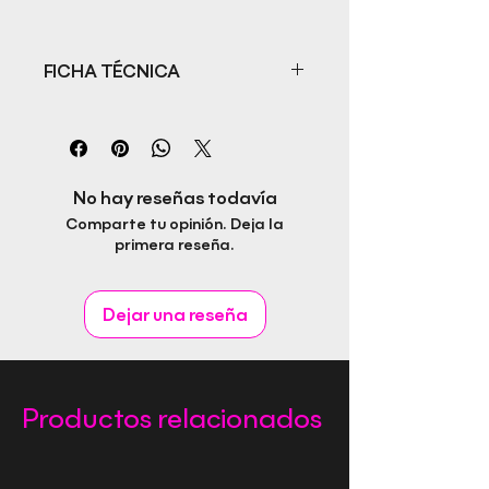
FICHA TÉCNICA
Título: Lola y Lolo ¡Qué divertido!
Autora: Ángela González
ISBN:
Fecha de publicación:
No hay reseñas todavía
Editorial: Rapitbook S.L.
Comparte tu opinión. Deja la
Idioma:
primera reseña.
Páginas:
Género:
Dejar una reseña
Productos relacionados