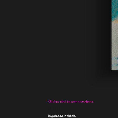
Guías del buen sendero
Precio
20,00 €
Impuesto incluido