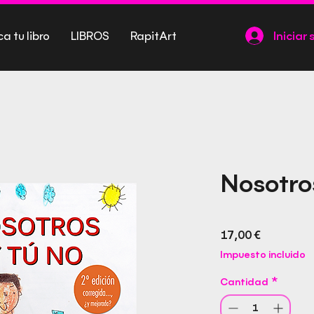
ca tu libro
LIBROS
RapitArt
Iniciar 
Nosotros
Precio
17,00 €
Impuesto incluido
Cantidad
*