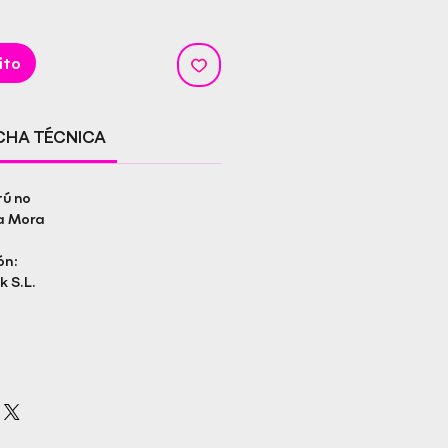
ito
ICHA TÉCNICA
tú no
sa Mora
ón:
k S.L.