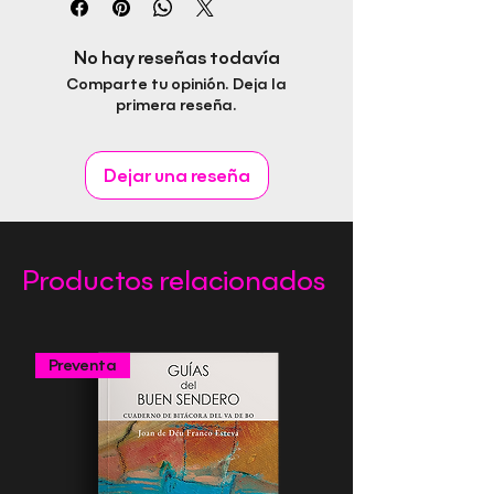
Autora: Miguel Barrera Duran
ISBN: 978-84-10484-26-9
No hay reseñas todavía
Fecha de publicación: Junio, 2025
Comparte tu opinión. Deja la
Idioma: Castellano
primera reseña.
Páginas: 92
Género: Teatro
Editorial Rapitbook S.L.
Dejar una reseña
Productos relacionados
Preventa