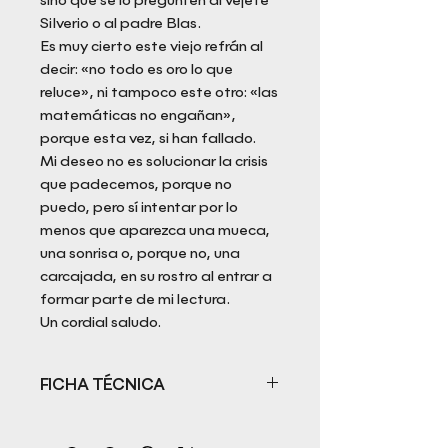
Silverio o al padre Blas.
Es muy cierto este viejo refrán al
decir: «no todo es oro lo que
reluce», ni tampoco este otro: «las
matemáticas no engañan»,
porque esta vez, si han fallado.
Mi deseo no es solucionar la crisis
que padecemos, porque no
puedo, pero sí intentar por lo
menos que aparezca una mueca,
una sonrisa o, porque no, una
carcajada, en su rostro al entrar a
formar parte de mi lectura.
Un cordial saludo.
FICHA TÉCNICA
Título: Con las faldas no hay
amigos