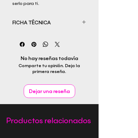
serlo para ti.
FICHA TÉCNICA
Título: Y tú, ¿por qué haces el
camino?
Autor: José Luis Galmés Olmos
ISBN: 978-84-128217-5-8
No hay reseñas todavía
Fecha de publicación: 22/04/2024
Comparte tu opinión. Deja la
Idioma: Castellano
primera reseña.
Páginas: 140
Género: Lugares y personas:
obras generales y pictóricas
Dejar una reseña
Editorial Rapitbook S.L.
Productos relacionados