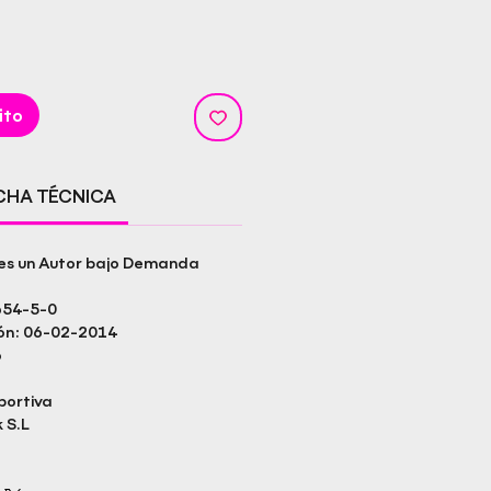
ito
ICHA TÉCNICA
s es un Autor bajo Demanda
654-5-0
ión: 06-02-2014
o
portiva
 S.L