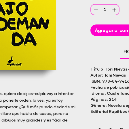
Agregar al carr
F
Título: Toni Nieva
Autor: Toni Nievas
ISBN: 978-84-941
Fecha de publicac
quiero decir, es-culpir, voy a intentar
Idioma: Castellan
Páginas: 214
 ponerle orden, lo ves, ya estoy
Género: Novela de
empezar. ¿Qué más puedo decir de mi
Editorial Rapitbook
 libro que habla de cosas, pero no
dibujos muy grandes y es fácil de