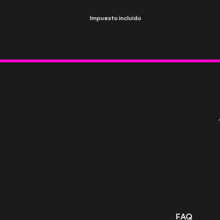
Precio
20,00 €
Impuesto incluido
FAQ