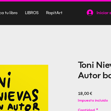
ca tu libro
LIBROS
RapitArt
Iniciar 
Toni Nie
Autor 
Precio
18,00 €
Impuesto incluido
Cantidad
*