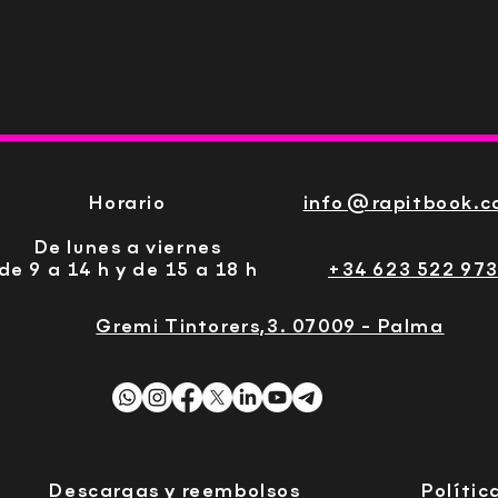
Horario
info@rapitbook.
De lunes a viernes
de 9 a 14 h y de 15 a 18 h
+34 623 522 97
Gremi Tintorers,3.
07009 - Palma
Descargas y reembolsos
Polític