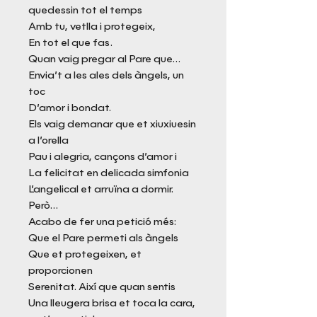
quedessin tot el temps
Amb tu, vetlla i protegeix,
En tot el que fas.
Quan vaig pregar al Pare que...
Envia’t a les ales dels àngels, un
toc
D’amor i bondat.
Els vaig demanar que et xiuxiuesin
a l’orella
Pau i alegria, cançons d’amor i
La felicitat en delicada simfonia
L’angelical et arruïna a dormir.
Però...
Acabo de fer una petició més:
Que el Pare permeti als àngels
Que et protegeixen, et
proporcionen
Serenitat. Així que quan sentis
Una lleugera brisa et toca la cara,