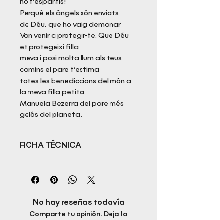
no t’espantis!
Perquè els àngels són enviats
de Déu, que ho vaig demanar
Van venir a protegir-te. Que Déu
et protegeixi filla
meva i posi molta llum als teus
camins el pare t’estima
totes les benediccions del món a
la meva filla petita
Manuela Bezerra del pare més
gelós del planeta.
FICHA TÉCNICA
Título: 365 pensaments positius
Autor: Marcelo Paz Bezerra
ISBN: 978-84-125447-8-7
Fecha de publicación: 16/05/2022
No hay reseñas todavía
Idioma: Catalán
Comparte tu opinión. Deja la
Páginas: 370