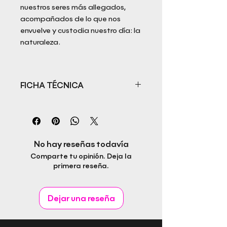
nuestros seres más allegados,
acompañados de lo que nos
envuelve y custodia nuestro día: la
naturaleza.
FICHA TÉCNICA
Título: El amor en todos sus
sentidos
Autor: Jose Antonio Maynat Diaz
ISBN:
No hay reseñas todavía
Fecha de publicación:
Comparte tu opinión. Deja la
Editorial: Rapitbook S.L.
primera reseña.
Idioma:
Páginas:
Género:
Dejar una reseña