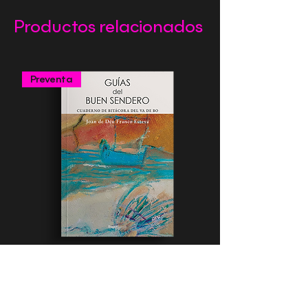
Productos relacionados
Preventa
Guías del buen sendero
Heal and Empower Yo
Precio
Precio
20,00 €
9,99 €