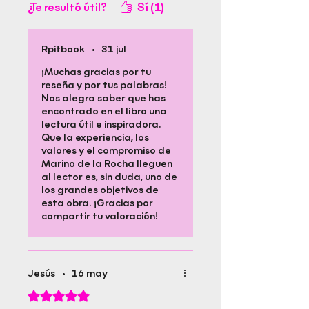
¿Te resultó útil?
Sí (1)
aprender desde la experiencia.
Gracias, Marino, por seguir
compartiendo con
generosidad tu conocimiento,
Rpitbook
•
31 jul
tus valores y tu ejemplo.
¡Muchas gracias por tu
reseña y por tus palabras!
Nos alegra saber que has
encontrado en el libro una
lectura útil e inspiradora.
Que la experiencia, los
valores y el compromiso de
Marino de la Rocha lleguen
al lector es, sin duda, uno de
los grandes objetivos de
esta obra. ¡Gracias por
compartir tu valoración!
Jesús
•
16 may
Obtuvo 5 de 5 estrellas.