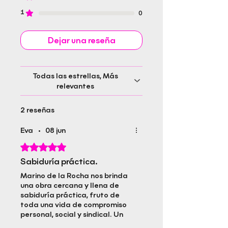
1
0
Dejar una reseña
Todas las estrellas, Más
relevantes
2 reseñas
Eva
•
08 jun
Obtuvo 5 de 5 estrellas.
Sabiduría práctica.
Marino de la Rocha nos brinda
una obra cercana y llena de
sabiduría práctica, fruto de
toda una vida de compromiso
personal, social y sindical. Un
libro que invita a reflexionar y