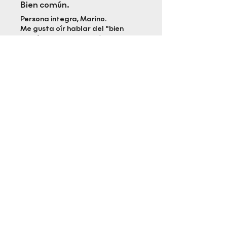
Bien común.
Persona integra, Marino.
Me gusta oír hablar del "bien
común" y no del "interés
general" del que tanto se
habla hoy.
¿Te resultó útil?
Sí (1)
Rpitbook
•
09 jul
¡Muchas gracias por tu
reseña, Jesús! Nos alegra
profundamente que hayas
conectado con esa
distinción tan necesaria
entre el "bien común" y el
"interés general".
Agradecemos mucho tus
palabras hacia la
integridad de Marino. Un
saludo.