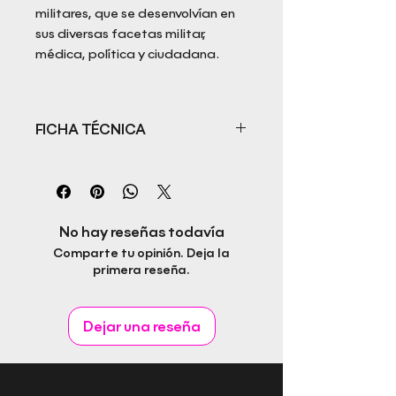
militares, que se desenvolvían en
sus diversas facetas militar,
médica, política y ciudadana.
FICHA TÉCNICA
Título: Guerra y Medicina en
Mallorca
Autor: Gabriel Alou Forner
ISBN:
No hay reseñas todavía
Fecha de publicación:
Comparte tu opinión. Deja la
Editorial: Rapitbook S.L.
primera reseña.
Idioma:
Páginas:
Género:
Dejar una reseña