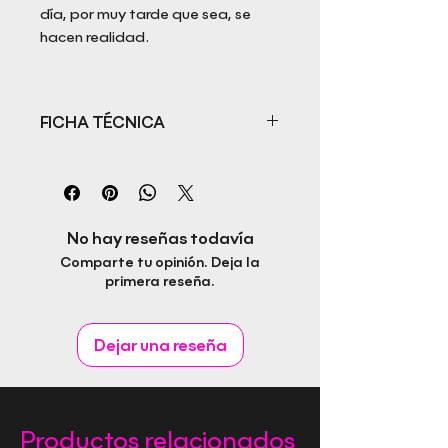
día, por muy tarde que sea, se
hacen realidad.
FICHA TÉCNICA
Título: Mary Wolf. La mujer
misteriosa
Autor: Pedro González Ozonas
ISBN:
No hay reseñas todavía
Fecha de publicación:
Comparte tu opinión. Deja la
Editorial: Rapitbook S.L.
primera reseña.
Idioma:
Páginas:
Género:
Dejar una reseña
Productos relacionados