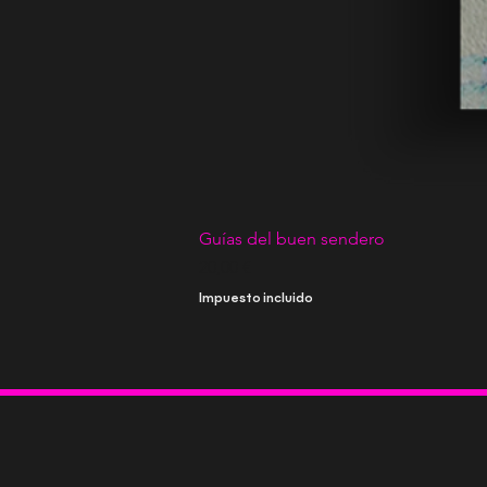
Guías del buen sendero
Precio
20,00 €
Impuesto incluido