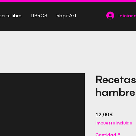
ca tu libro
LIBROS
RapitArt
Iniciar 
Recetas
hambre
Precio
12,00 €
Impuesto incluido
Cantidad
*