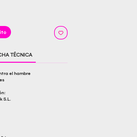
ito
ICHA TÉCNICA
ntra el hambre
es
ón:
k S.L.