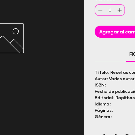
Agregar al carr
F
Título: Recetas co
Autor: Varios autor
ISBN:
Fecha de publicaci
Editorial: Rapitboo
Idioma:
Páginas:
Género: