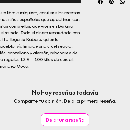
n libro cualquiera, contiene las recetas
e unos niños españoles que apadrinan con
iños como ellos, que viven en Burkina
del mundo. Todo el dinero recaudado con
elita Eugenio Kabore, quien lo
pueblo, víctima de una cruel sequía.
glés, castellano y alemán, rebosante de
a regalar. 12 € = 100 kilos de cereal.
ernández-Coca.
No hay reseñas todavía
Comparte tu opinión. Deja la primera reseña.
Dejar una reseña