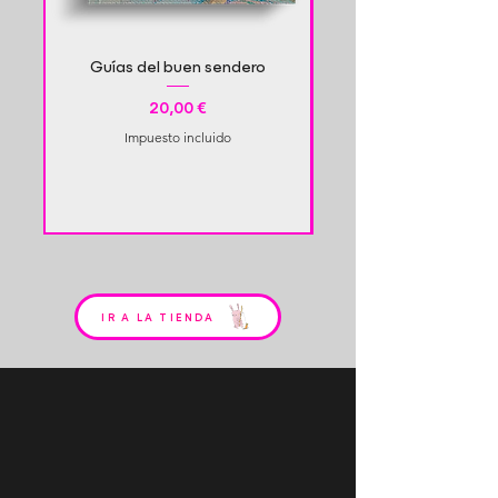
Guías del buen sendero
Heal and Empower Yo
Precio
20,00 €
Impuesto incluido
IR A LA TIENDA