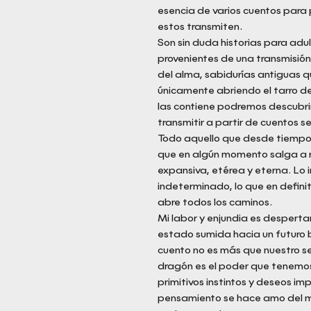
esencia de varios cuentos para 
estos transmiten.
Son sin duda historias para adul
provenientes de una transmisión
del alma, sabidurías antiguas q
únicamente abriendo el tarro de
las contiene podremos descubrir
transmitir a partir de cuentos 
Todo aquello que desde tiempos
que en algún momento salga a 
expansiva, etérea y eterna. Lo in
indeterminado, lo que en defini
abre todos los caminos.
Mi labor y enjundia es despertar
estado sumida hacia un futuro b
cuento no es más que nuestro se
dragón es el poder que tenemos
primitivos instintos y deseos im
pensamiento se hace amo del mu