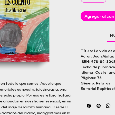
Agregar al carr
F
Título: La vida es 
Autor: Juan Malag
ISBN: 978-84-104
Fecha de publicac
Idioma: Castellan
Páginas: 76
on todo lo que somos. Aquello que
Género: Relatos
Editorial Rapitbook
oriales es nuestra idiosincrasia, una
recho propio. Por eso este libro tratará
e ahondan en nuestro ser esencial, en un
 del linaje de la raza humana. Desde El
os dorados del diablo, indagaremos en la