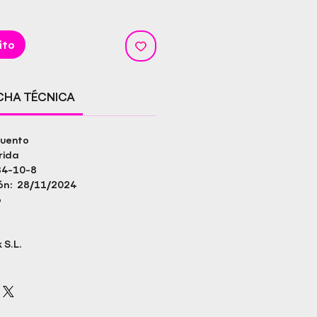
ito
ICHA TÉCNICA
cuento
rida
84-10-8
ión: 28/11/2024
o
 S.L.