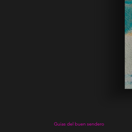
Guías del buen sendero
Precio
20,00 €