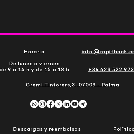
Horario
info@rapitbook.
De lunes a viernes
de 9 a 14 h y de 15 a 18 h
+34 623 522 97
Gremi Tintorers,3.
07009 - Palma
Descargas y reembolsos
Polític