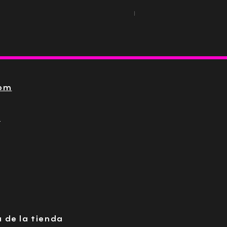
Impuesto incluido
com
3
a de la tienda