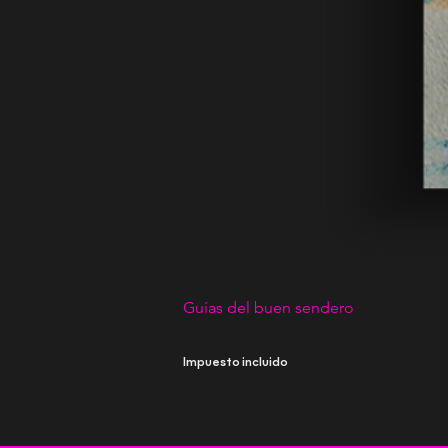
Guías del buen sendero
Precio
20,00 €
Impuesto incluido