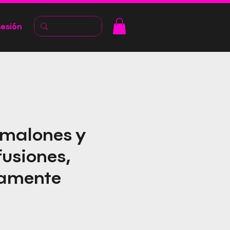
sesión
 malones y
fusiones,
tamente