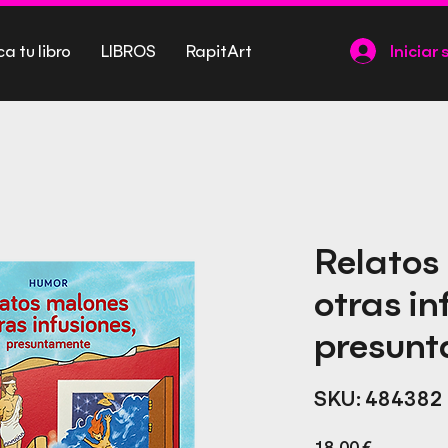
ca tu libro
LIBROS
RapitArt
Iniciar 
Relatos
otras in
presun
SKU: 484382
Precio
18,00 €