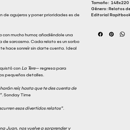
Tamaño: 148x220
Género: Relatos d
ón de agujeros y poner prioridades es de
Editorial Rapitbook
iona con mucho humor, añadiéndole una
ca de sarcasmo. Cada relato es un sorbo
 te hace sonreír sin darte cuenta. Ideal
nquistó con
La Tere
— regresa para
 los pequeños detalles.
harán reír, hasta que te des cuenta de
"
. Sonday Time
curren esos divertidos relatos"
.
Lina Juan, nos vuelve a sorprender y