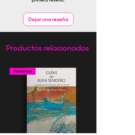
primera reseña.
ISBN: 978-84-128217-3-4
Fecha de publicación:
Idioma: Castellano
Dejar una reseña
Páginas: 108
Género: Música
Editorial Rapitbook S.L.
Productos relacionados
Preventa