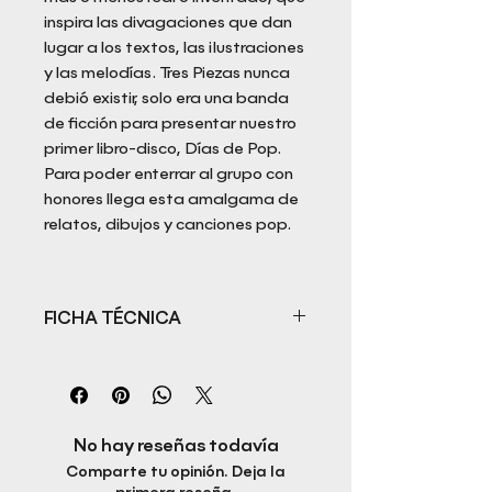
inspira las divagaciones que dan
lugar a los textos, las ilustraciones
y las melodías. Tres Piezas nunca
debió existir, solo era una banda
de ficción para presentar nuestro
primer libro-disco, Días de Pop.
Para poder enterrar al grupo con
honores llega esta amalgama de
relatos, dibujos y canciones pop.
FICHA TÉCNICA
Título: Anoche soñé que soñabas
que soñaba contigo
Autor: Pau Forner de los textos
Joan Trias del prólogo.
No hay reseñas todavía
Ilustraciones: Carlos Riera y Gabi
Comparte tu opinión. Deja la
Bonet.