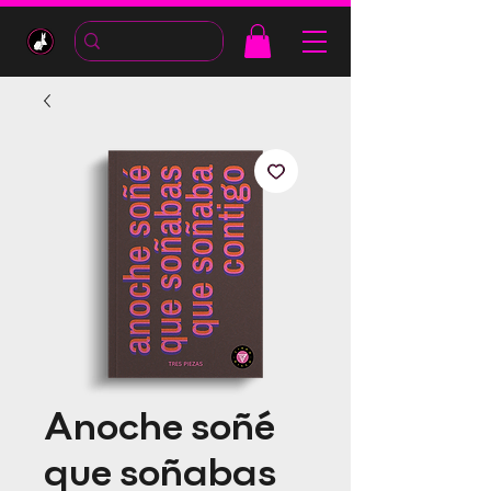
Anoche soñé
que soñabas