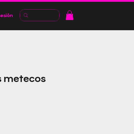
sesión
 metecos