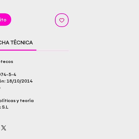
ito
ICHA TÉCNICA
etecos
074-5-4
ión: 18/10/2014
o
líticas y teoría
 S.L