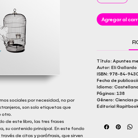
Agregar al carr
F
Título: Apuntes m
Autor: Eli Gallardo
ISBN: 978-84-943
Fecha de publicac
Idioma: Castellan
Páginas: 138
mos sociales por necesidad, no por
Género: Ciencias po
Editorial Rapitbook
xtranjeros, son solo etiquetas que
 otro.
o de este libro, las tres frases
za, su contenido principal. En este fondo
ravés de citas y paráfrasis, que sirven