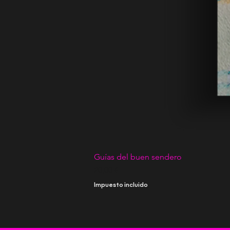
Guías del buen sendero
Precio
20,00 €
Impuesto incluido