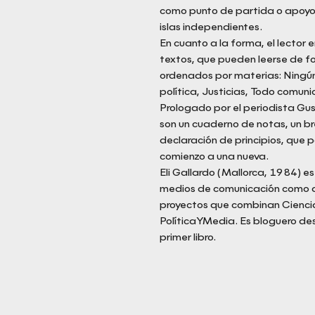
como punto de partida o apoyo 
islas independientes.
En cuanto a la forma, el lector 
textos, que pueden leerse de fo
ordenados por materias: Ningún h
política, Justicias, Todo comunic
Prologado por el periodista G
son un cuaderno de notas, un bre
declaración de principios, que 
comienzo a una nueva.
Eli Gallardo (Mallorca, 1984) e
medios de comunicación como an
proyectos que combinan Ciencia
PolíticaYMedia. Es bloguero de
primer libro.