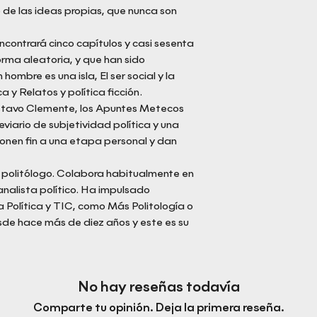
de las ideas propias, que nunca son
encontrará cinco capítulos y casi sesenta
rma aleatoria, y que han sido
ombre es una isla, El ser social y la
a y Relatos y política ficción.
ustavo Clemente, los Apuntes Metecos
viario de subjetividad política y una
ponen fin a una etapa personal y dan
s politólogo. Colabora habitualmente en
alista político. Ha impulsado
 Política y TIC, como Más Politología o
sde hace más de diez años y este es su
No hay reseñas todavía
Comparte tu opinión. Deja la primera reseña.