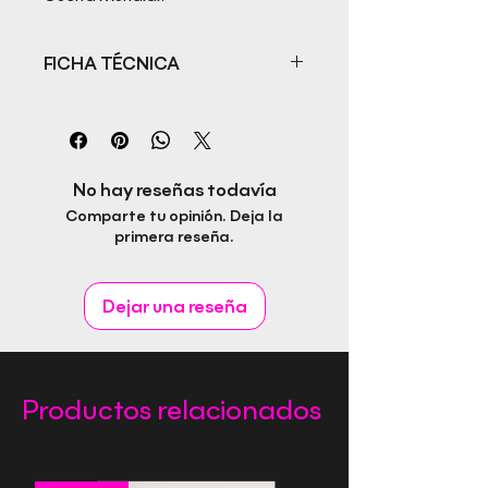
FICHA TÉCNICA
Título: Cautivos del mal.
Cronología de la Segunda Guerra
Mundial. Tomo 3
Autor: Luis Moyá Bareche
No hay reseñas todavía
ISBN: 978-84-128912-2-5
Comparte tu opinión. Deja la
Fecha de publicación: 08/07/2024
primera reseña.
Páginas: 238
Idioma: Castellano
Editorial Rapitbook S.L.
Dejar una reseña
Productos relacionados