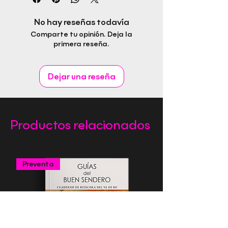
salmones
Autor: Pau Forner
No hay reseñas todavía
ISBN:
Comparte tu opinión. Deja la
Fecha de publicación:
primera reseña.
Editorial: Rapitbook S.L.
Idioma:
Páginas:
Dejar una reseña
Género:
Productos relacionados
Preventa