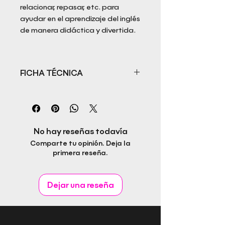
relacionar, repasar, etc. para
ayudar en el aprendizaje del inglés
de manera didáctica y divertida.
FICHA TÉCNICA
Título: English for little learners.
EP3
Autor: Carolina Robles y Suhel
Miah
No hay reseñas todavía
ISBN:
Comparte tu opinión. Deja la
Fecha de publicación:
primera reseña.
Editorial: Rapitbook S.L.
Idioma:
Páginas:
Dejar una reseña
Género: