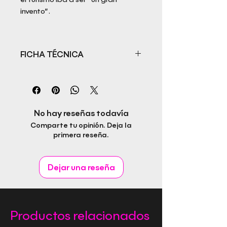
invento”.
FICHA TÉCNICA
Título: Murciano
Autor: Juan Antonio Segura
Bonnin
ISBN: 9788494557408
No hay reseñas todavía
Fecha de publicación: 2016
Comparte tu opinión. Deja la
Idioma: Español
primera reseña.
Páginas: 198
Género:
Editorial: Rapitbook SL
Dejar una reseña
Productos relacionados