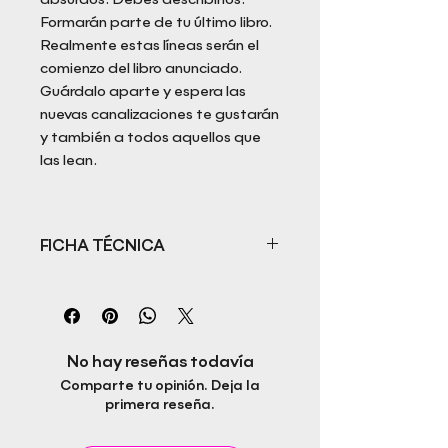
Formarán parte de tu último libro.
Realmente estas líneas serán el
comienzo del libro anunciado.
Guárdalo aparte y espera las
nuevas canalizaciones te gustarán
y también a todos aquellos que
las lean.
FICHA TÉCNICA
Título: Adelante
Autor: Siul Zaid
ISBN: 978-84-949972-1-1
Fecha de publicación: 30/01/2019
No hay reseñas todavía
Idioma: Castellano
Comparte tu opinión. Deja la
Páginas: 248
primera reseña.
Género: Biografía
Editorial Rapitbook S.L.