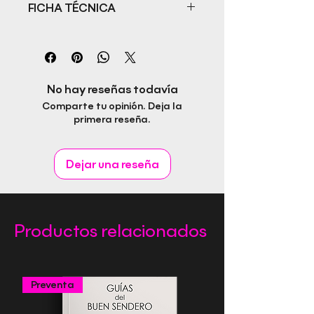
FICHA TÉCNICA
Título: Vida prohibida
Autor: Marian Mas Oliver
ISBN: 978-84-124794-8-5
Fecha de publicación: 26/12/2022
No hay reseñas todavía
Idioma: Castellano
Comparte tu opinión. Deja la
Páginas: 28
primera reseña.
Género: Autobiografía
Editorial Rapitbook S.L.
Dejar una reseña
Productos relacionados
Preventa