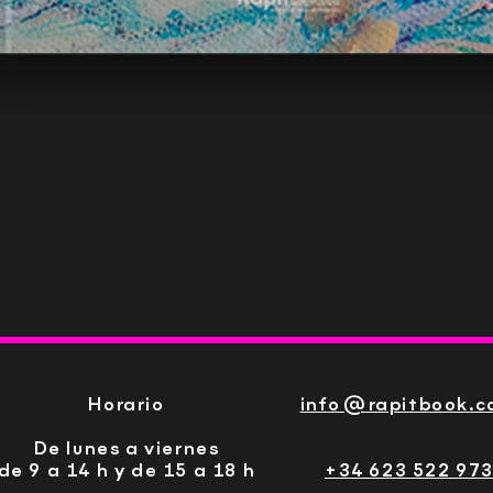
Vista rápida
Horario
info@rapitbook.
De lunes a viernes
de 9 a 14 h y de 15 a 18 h
+34 623 522 97