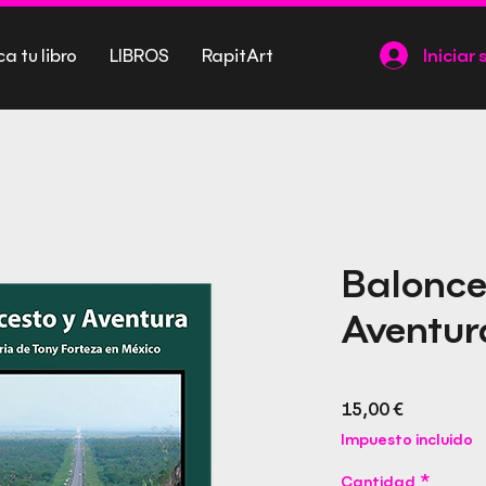
ca tu libro
LIBROS
RapitArt
Iniciar 
Balonce
Aventur
Precio
15,00 €
Impuesto incluido
Cantidad
*