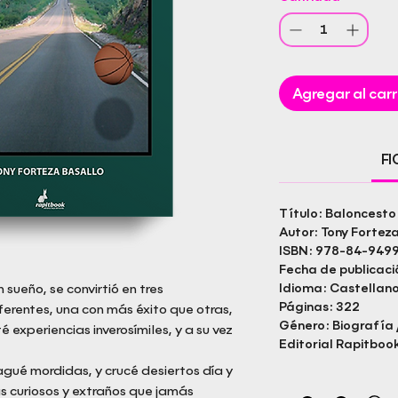
Agregar al carr
F
Título: Baloncesto
Autor: Tony Fortez
ISBN: 978-84-949
Fecha de publicac
 sueño, se convirtió en tres
Idioma: Castellan
Páginas: 322
erentes, una con más éxito que otras,
Género: Biografía 
té experiencias inverosímiles, y a su vez
Editorial Rapitbook
agué mordidas, y crucé desiertos día y
s curiosos y extraños que jamás