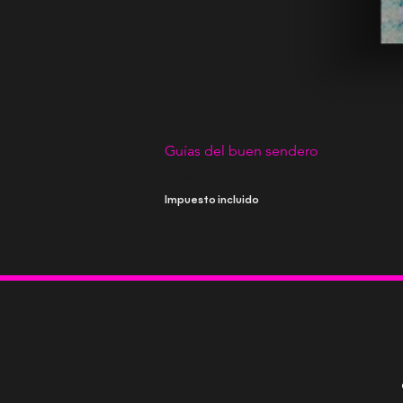
Guías del buen sendero
Precio
20,00 €
Impuesto incluido