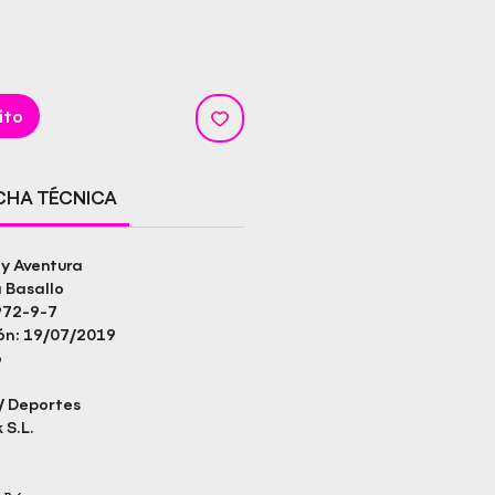
ito
ICHA TÉCNICA
 y Aventura
a Basallo
972-9-7
ión: 19/07/2019
o
/ Deportes
 S.L.