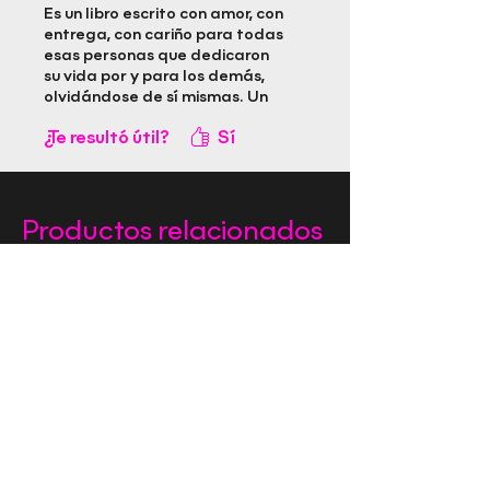
Es un libro escrito con amor, con
entrega, con cariño para todas
esas personas que dedicaron
su vida por y para los demás,
olvidándose de sí mismas. Un
encuentro con tu alma cuando
¿Te resultó útil?
Sí
te preguntas, y ..ahora qué?
Productos relacionados
Preventa