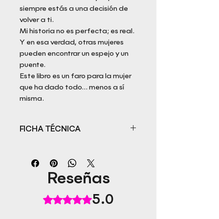
siempre estás a una decisión de
volver a ti.
Mi historia no es perfecta; es real.
Y en esa verdad, otras mujeres
pueden encontrar un espejo y un
puente.
Este libro es un faro para la mujer
que ha dado todo… menos a sí
misma.
FICHA TÉCNICA
Título: Migrar al alma
Autora: Pilar Borikó
Ilustración: Evelyn Miren Sulé B.
Reseñas
Sota
ISBN: 978-84-10484-45-0
5.0
Obtuvo 5 de 5 estrellas.
Fecha de publicación: 01/2026
Idioma: Castellano
Páginas: 130