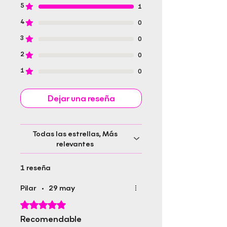
5
1
Tamaño: 148x210 cm
Género: Biografía
4
0
Editorial Rapitbook S.L.
3
0
2
0
1
0
Dejar una reseña
Todas las estrellas, Más
relevantes
1 reseña
Pilar
•
29 may
Obtuvo 5 de 5 estrellas.
Recomendable