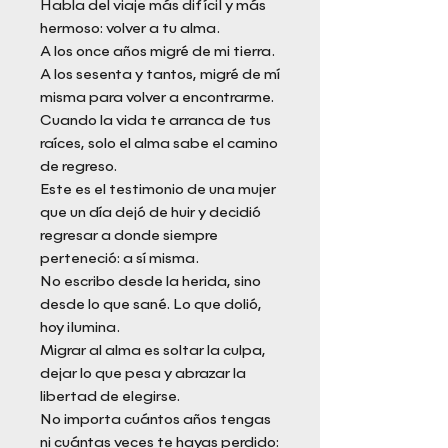
Habla del viaje más difícil y más
hermoso: volver a tu alma.
A los once años migré de mi tierra.
A los sesenta y tantos, migré de mí
misma para volver a encontrarme.
Cuando la vida te arranca de tus
raíces, solo el alma sabe el camino
de regreso.
Este es el testimonio de una mujer
que un día dejó de huir y decidió
regresar a donde siempre
perteneció: a sí misma.
No escribo desde la herida, sino
desde lo que sané. Lo que dolió,
hoy ilumina.
Migrar al alma es soltar la culpa,
dejar lo que pesa y abrazar la
libertad de elegirse.
No importa cuántos años tengas
ni cuántas veces te hayas perdido: