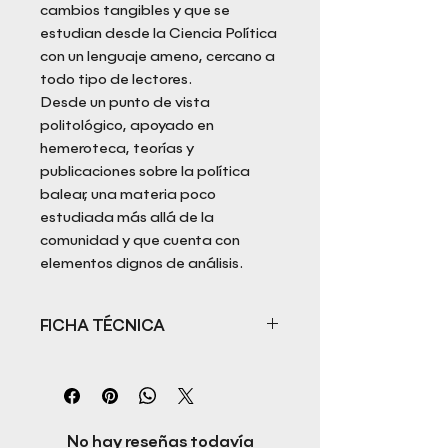
cambios tangibles y que se
estudian desde la Ciencia Política
con un lenguaje ameno, cercano a
todo tipo de lectores.
Desde un punto de vista
politológico, apoyado en
hemeroteca, teorías y
publicaciones sobre la política
balear, una materia poco
estudiada más allá de la
comunidad y que cuenta con
elementos dignos de análisis.
FICHA TÉCNICA
Título: Balears, 2015. Un nuevo
ciclo político
Autora: Eli Gallardo
ISBN: 978-84-947347-3-1
No hay reseñas todavía
Fecha de publicación: 22/09/2017