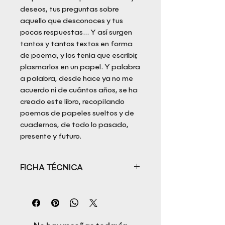
deseos, tus preguntas sobre
aquello que desconoces y tus
pocas respuestas… Y así surgen
tantos y tantos textos en forma
de poema, y los tenia que escribir,
plasmarlos en un papel. Y palabra
a palabra, desde hace ya no me
acuerdo ni de cuántos años, se ha
creado este libro, recopilando
poemas de papeles sueltos y de
cuadernos, de todo lo pasado,
presente y futuro.
FICHA TÉCNICA
Título: Ayer, Hoy y Mañana
Autor: José Antonio Romero
Campoy
ISBN: