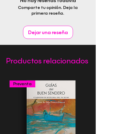
No hay reseñas todavía
Fecha de publicación:
Comparte tu opinión. Deja la
Idioma:
primera reseña.
Páginas:
Género:
Editorial Rapitbook S.L.
Dejar una reseña
Productos relacionados
Preventa