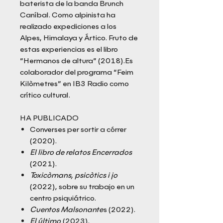
baterista de la banda Brunch
Caníbal. Como alpinista ha
realizado expediciones a los
Alpes, Himalaya y Ártico. Fruto de
estas experiencias es el libro
“Hermanos de altura” (2018).Es
colaborador del programa “Feim
Kilòmetres” en IB3 Radio como
crítico cultural.
HA PUBLICADO
Converses per sortir a córrer
(2020).
El libro de relatos Encerrados
(2021).
Toxicòmans, psicòtics i jo
(2022), sobre su trabajo en un
centro psiquiátrico.
Cuentos Malsonante
s (2022).
El último
(2023).