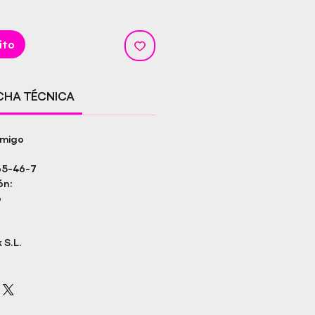
ito
ICHA TÉCNICA
nmigo
65-46-7
ón:
o
 S.L.