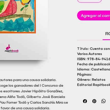
Agregar al carr
F
Título: Cuenta co
Varios Autores
ISBN: 978-84-941
Fecha de publicaci
Idioma: Castellan
Páginas:
autores para una causa solidaria.
Género: Relatos
Editorial Rapitbook
ecoge los ganadores del I Concurso de
s escritores Javier Hipólito González,
lena Aliño Todó, Gilberto José Barciela
Pau Forner Todó y Carlos Sanchís Mira se
 favor de una causa solidaria.