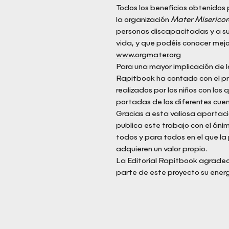
Todos los beneficios obtenidos p
la organización
Mater Misericor
personas discapacitadas y a su
vida, y que podéis conocer mejo
www.orgmater.org
Para una mayor implicación de la
Rapitbook ha contado con el priv
realizados por los niños con los
portadas de los diferentes cuen
Gracias a esta valiosa aportació
publica este trabajo con el áni
todos y para todos en el que la 
adquieren un valor propio.
La Editorial Rapitbook agrade
parte de este proyecto su energ