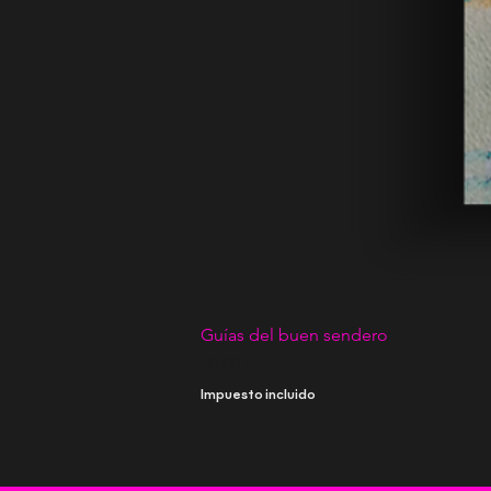
Guías del buen sendero
Precio
20,00 €
Impuesto incluido