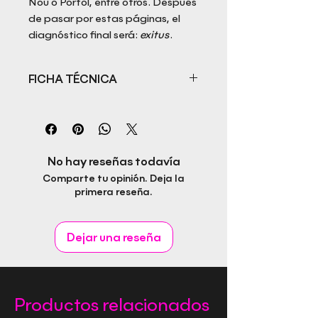
Nou o Pórtol, entre otros. Después
de pasar por estas páginas, el
diagnóstico final será:
exitus
.
FICHA TÉCNICA
Título: Mallorca, la isla más
terrorífica
Autores: Joan Cabalgante Guasp
/ Toni Sicilia / Óscar Millán
No hay reseñas todavía
Vivancos / Maribel Racedo
Comparte tu opinión. Deja la
Hernández / Pau Garcia
primera reseña.
Prólogo de Yasmin Ferrer Huckson
ISBN: 978-84-10484-09-2
Fecha de publicación:
Dejar una reseña
Idioma: Castellano
Páginas: 148
Género: Relatos cortos / Terror
Editorial Rapitbook S.L.
Productos relacionados