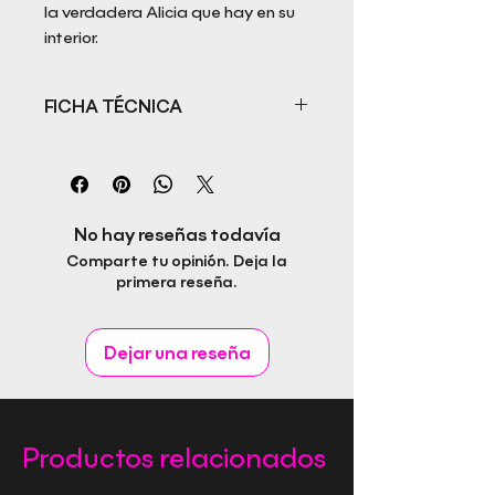
la verdadera Alicia que hay en su
interior.
FICHA TÉCNICA
Título: Resistir es vencer. La
república de Menorca
Autor: Oscar Ferre
ISBN: 978-84-128912-5-6
No hay reseñas todavía
Fecha de publicación:
Comparte tu opinión. Deja la
Editorial: Rapitbook S.L.
primera reseña.
Idioma: Castellano
Páginas:
Género:
Dejar una reseña
Productos relacionados