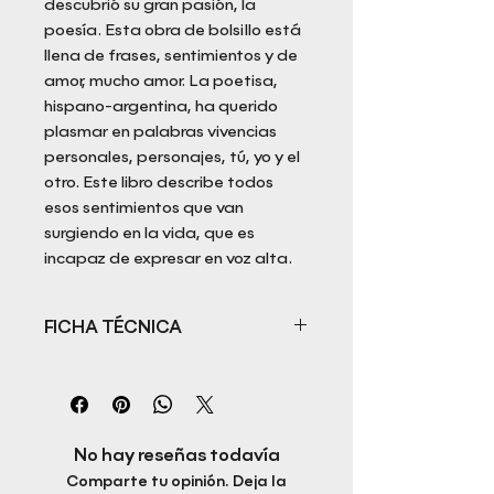
descubrió su gran pasión, la
poesía. Esta obra de bolsillo está
llena de frases, sentimientos y de
amor, mucho amor. La poetisa,
hispano-argentina, ha querido
plasmar en palabras vivencias
personales, personajes, tú, yo y el
otro. Este libro describe todos
esos sentimientos que van
surgiendo en la vida, que es
incapaz de expresar en voz alta.
FICHA TÉCNICA
Título: Vuelos de un águila
Autora: Laura Watts
ISBN: 978-84-10484-29-0
Fecha de publicación: Mayo, 2025
No hay reseñas todavía
Idioma: Castellano
Comparte tu opinión. Deja la
Páginas: 100