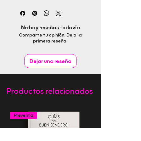
Título: Inventari de les Varietats
Vegetals Tradicionals de les Illes
Balears - Tom II.
Autor: Llorenç Payeras / Jaume
No hay reseñas todavía
Falconer
Comparte tu opinión. Deja la
ISBN: 978-84-94997-25-9
primera reseña.
Fecha de publicación:
Idioma: Catalán
Páginas: 300
Dejar una reseña
Género: Naturaleza y mundo
natural
Editorial Rapitbook S.L.
Productos relacionados
Preventa