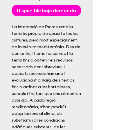
Disponible bajo demanda
La interacció de l’home amb la
terra és pròpia de quasi totes les
cultures, però molt especialment
de la cultura mediterrània. Des de
ben antic, l’home ha conreat la
terra fins a obtenir els recursos
necessaris per sobreviure, i
aquests recursos han anat
evolucionant al llarg dels temps,
fins a arribar a les hortalisses,
cereals i fruiters que ens alimenten
avui dia. A cada regió
mediterrània, s’han produït
adaptacions al clima, als
substrats i a les condicions
edàfiques existents, de les