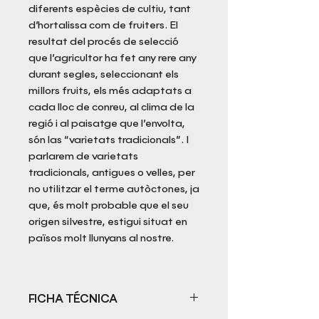
diferents espècies de cultiu, tant
d’hortalissa com de fruiters. El
resultat del procés de selecció
que l’agricultor ha fet any rere any
durant segles, seleccionant els
millors fruits, els més adaptats a
cada lloc de conreu, al clima de la
regió i al paisatge que l’envolta,
són las “varietats tradicionals”. I
parlarem de varietats
tradicionals, antigues o velles, per
no utilitzar el terme autòctones, ja
que, és molt probable que el seu
origen silvestre, estigui situat en
països molt llunyans al nostre.
FICHA TÉCNICA