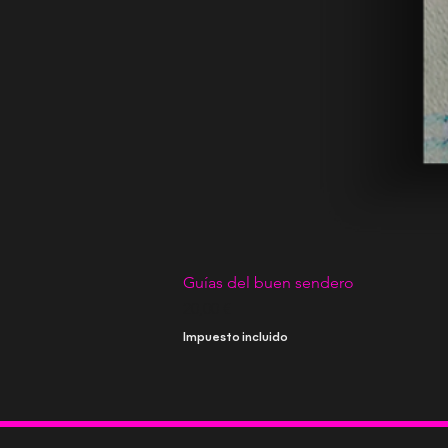
Guías del buen sendero
Precio
20,00 €
Impuesto incluido