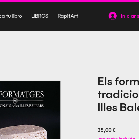
ca tu libro
LIBROS
RapitArt
Iniciar 
Els for
tradicio
Illes Ba
Precio
35,00 €
Impuesto incluido