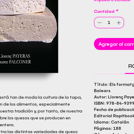
Cantidad
*
Agregar al carr
F
Título: Els formatg
Balears
está tan de moda la cultura de la tapa,
Autor: Llorenç Pay
ISBN: 978-84-939
n de los alimentos, especialmente
Fecha de publicaci
estra tradición y, por tanto, de nuestra
Editorial Rapitbook
obre los quesos que se producen en
Idioma: Catalán
entera.
Páginas: 188
ustra las distintas variedades de queso