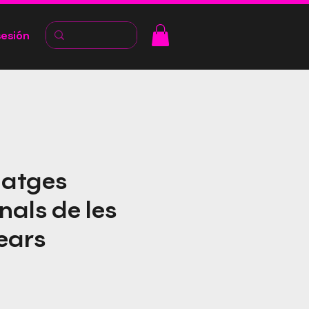
sesión
matges
nals de les
lears