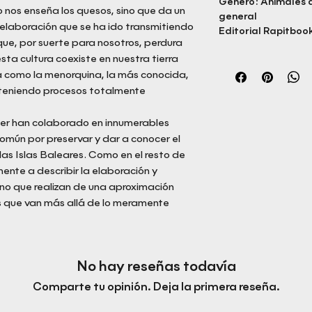
Género: Animales d
o nos enseña los quesos, sino que da un
general
elaboración que se ha ido transmitiendo
Editorial Rapitbook
ue, por suerte para nosotros, perdura
sta cultura coexiste en nuestra tierra
a como la menorquina, la más conocida,
teniendo procesos totalmente
er han colaborado en innumerables
común por preservar y dar a conocer el
 las Islas Baleares. Como en el resto de
mente a describir la elaboración y
sino que realizan de una aproximación
es que van más allá de lo meramente
No hay reseñas todavía
Comparte tu opinión. Deja la primera reseña.