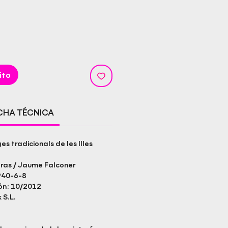
ito
ICHA TÉCNICA
es tradicionals de les Illes
eras / Jaume Falconer
940-6-8
ón: 10/2012
 S.L.